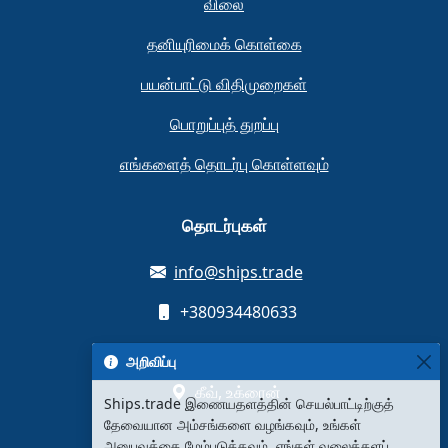
விலை
தனியுரிமைக் கொள்கை
பயன்பாட்டு விதிமுறைகள்
பொறுப்புத் துறப்பு
எங்களைத் தொடர்பு கொள்ளவும்
தொடர்புகள்
info@ships.trade
+380934480633
ஒலெக்சாண்ட்ரா மிஷுஹி தெரு, 12
அறிவிப்பு
கீவ், உக்ரைன்
Ships.trade இணையதளத்தின் செயல்பாட்டிற்குத்
தேவையான அம்சங்களை வழங்கவும், உங்கள்
அனுபவத்தை மேம்படுத்தவும், எங்கள் வலைத்தளப்