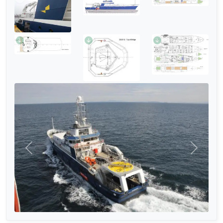
முந்தையது
அடுத்தத