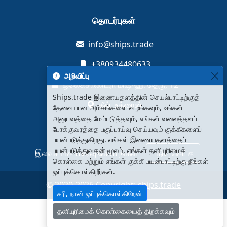
தொடர்புகள்
info@ships.trade
+380934480633
அறிவிப்பு
ஒலெக்சாண்ட்ரா மிஷுஹி தெரு, 12
Ships.trade இணையதளத்தின் செயல்பாட்டிற்குத்
கீவ், உக்ரைன்
தேவையான அம்சங்களை வழங்கவும், உங்கள்
அனுபவத்தை மேம்படுத்தவும், எங்கள் வலைத்தளப்
போக்குவரத்தை பகுப்பாய்வு செய்யவும் குக்கீகளைப்
பயன்படுத்துகிறது. எங்கள் இணையதளத்தைப்
பயன்படுத்துவதன் மூலம், எங்கள் தனியுரிமைக்
இலவசமாகப் பதிவு செய்யுங்கள்
பதிவு செய்க
கொள்கை மற்றும் எங்கள் குக்கீ பயன்பாட்டிற்கு நீங்கள்
ஒப்புக்கொள்கிறீர்கள்.
© 2020-2026 Copyright:
ships.trade
சரி, நான் ஒப்புக்கொள்கிறேன்
தனியுரிமைக் கொள்கையைத் திறக்கவும்