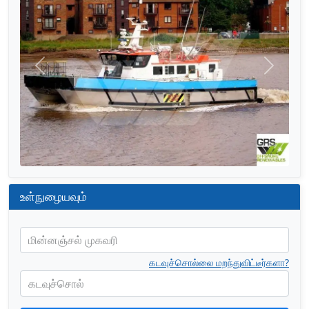
முந்தையது
அடுத்தத
உள்நுழையவும்
மின்னஞ்சல் முகவரி
கடவுச்சொல்லை மறந்துவிட்டீர்களா?
கடவுச்சொல்