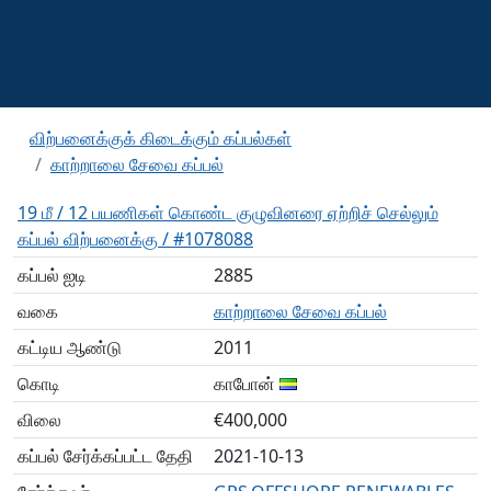
விற்பனைக்குக் கிடைக்கும் கப்பல்கள்
காற்றாலை சேவை கப்பல்
19 மீ / 12 பயணிகள் கொண்ட குழுவினரை ஏற்றிச் செல்லும்
கப்பல் விற்பனைக்கு / #1078088
கப்பல் ஐடி
2885
வகை
காற்றாலை சேவை கப்பல்
கட்டிய ஆண்டு
2011
கொடி
காபோன்
விலை
€400,000
கப்பல் சேர்க்கப்பட்ட தேதி
2021-10-13