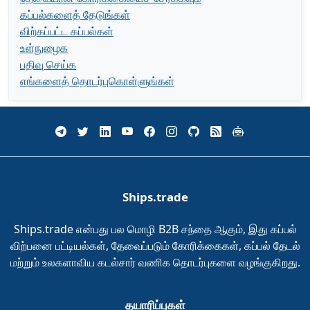
கப்பல்களைத் தேடுங்கள்
விற்கப்பட்ட கப்பல்கள்
உள்நுழைக
பதிவு செய்க
எங்களைத் தொடர்புகொள்ளுங்கள்
Ships.trade
Ships.trade என்பது பல மொழி B2B சந்தை ஆகும், இது கப்பல்
விற்பனை பட்டியல்கள், தேவைப்படும் கோரிக்கைகள், கப்பல் தேடல்
மற்றும் உலகளாவிய கடல்சார் வணிக தொடர்புகளை வழங்குகிறது.
தயாரிப்புகள்