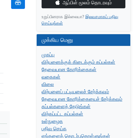
ஆப்பிள் மூலம் தொடரவும்
உறுப்பினராக இல்லையா?
இலவசமாகப் பதிவு
செய்யுங்கள்
முக்கிய மெனு
முகப்பு
விற்பனைக்குக் கிடைக்கும் கப்பல்கள்
தேவையான கோரிக்கைகள்
வகைகள்
விலை
விற்பனைப் பட்டியலைச் சேர்க்கவும்
தேவையான கோரிக்கையைச் சேர்க்கவும்
கப்பல்களைத் தேடுங்கள்
விற்கப்பட்ட கப்பல்கள்
உள்நுழைக
பதிவு செய்க
எங்களைத் தொடர்புகொள்ளுங்கள்