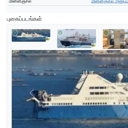
மின்னஞ்சல்
மின்னஞ்சல் அனுப்ப
புகைப்படங்கள்
முந்தையது