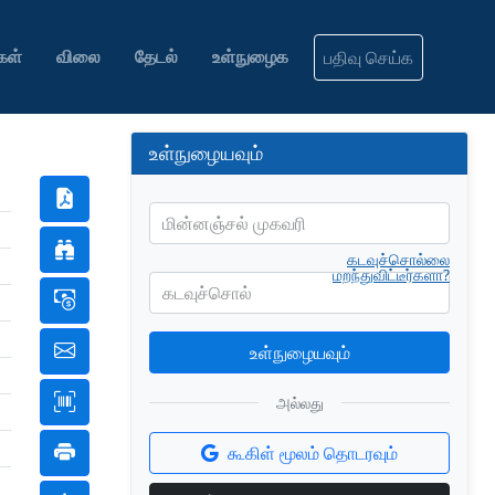
கள்
விலை
தேடல்
உள்நுழைக
பதிவு செய்க
உள்நுழையவும்
மின்னஞ்சல் முகவரி
கடவுச்சொல்லை
மறந்துவிட்டீர்களா?
கடவுச்சொல்
உள்நுழையவும்
அல்லது
கூகிள் மூலம் தொடரவும்