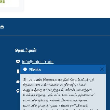
தொடர்புகள்
info@ships.trade
அறிவிப்பு
+380934480633
Ships.trade இணையதளத்தின் செயல்பாட்டிற்குத்
ஒலெக்சாண்ட்ரா மிஷுஹி தெரு, 12
தேவையான அம்சங்களை வழங்கவும், உங்கள்
அனுபவத்தை மேம்படுத்தவும், எங்கள் வலைத்தளப்
கீவ், உக்ரைன்
போக்குவரத்தை பகுப்பாய்வு செய்யவும் குக்கீகளைப்
பயன்படுத்துகிறது. எங்கள் இணையதளத்தைப்
பயன்படுத்துவதன் மூலம், எங்கள் தனியுரிமைக்