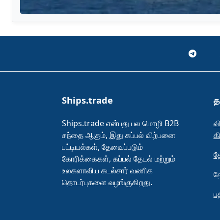
Ships.trade
த
Ships.trade என்பது பல மொழி B2B
வ
சந்தை ஆகும், இது கப்பல் விற்பனை
க
பட்டியல்கள், தேவைப்படும்
த
கோரிக்கைகள், கப்பல் தேடல் மற்றும்
உலகளாவிய கடல்சார் வணிக
த
தொடர்புகளை வழங்குகிறது.
ப