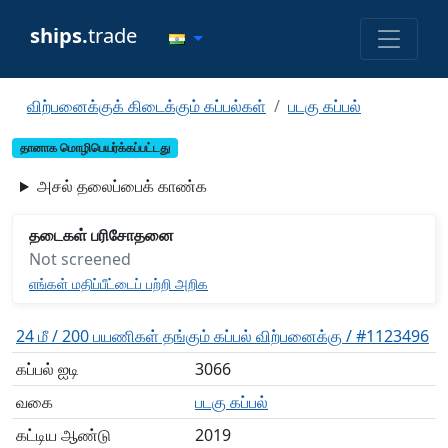
ships.
trade
விற்பனைக்குக் கிடைக்கும் கப்பல்கள்
படகு கப்பல்
தானாக மொழிபெயர்க்கப்பட்டது
அசல் தலைப்பைக் காண்க
தடைகள் பரிசோதனை
Not screened
எங்கள் மதிப்பீட்டைப் பற்றி அறிக
24 மீ / 200 பயணிகள் தங்கும் கப்பல் விற்பனைக்கு / #1123496
கப்பல் ஐடி
3066
வகை
படகு கப்பல்
கட்டிய ஆண்டு
2019