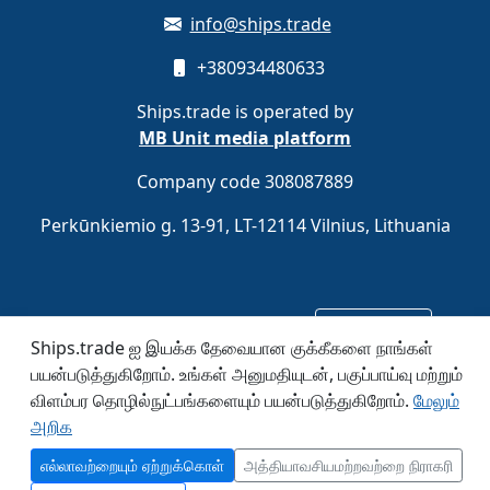
info@ships.trade
+380934480633
Ships.trade is operated by
MB Unit media platform
Company code 308087889
Perkūnkiemio g. 13-91, LT-12114 Vilnius, Lithuania
இலவசமாகப் பதிவு செய்யுங்கள்
பதிவு செய்க
Ships.trade ஐ இயக்க தேவையான குக்கீகளை நாங்கள்
பயன்படுத்துகிறோம். உங்கள் அனுமதியுடன், பகுப்பாய்வு மற்றும்
© 2020–2026 Ships.trade. Operated by
MB Unit media
விளம்பர தொழில்நுட்பங்களையும் பயன்படுத்துகிறோம்.
மேலும்
platform
.
அறிக
எல்லாவற்றையும் ஏற்றுக்கொள்
அத்தியாவசியமற்றவற்றை நிராகரி