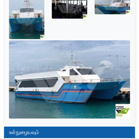
முந்தையது
அடுத்தத
உள்நுழையவும்