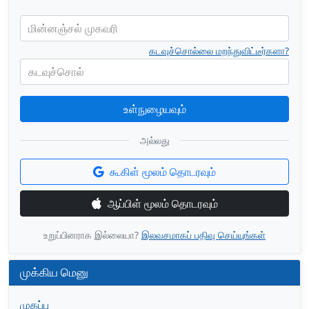
மின்னஞ்சல் முகவரி
கடவுச்சொல்லை மறந்துவிட்டீர்களா?
கடவுச்சொல்
உள்நுழையவும்
அல்லது
கூகிள் மூலம் தொடரவும்
ஆப்பிள் மூலம் தொடரவும்
உறுப்பினராக இல்லையா?
இலவசமாகப் பதிவு செய்யுங்கள்
முக்கிய மெனு
முகப்பு