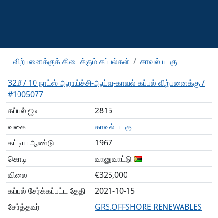
விற்பனைக்குக் கிடைக்கும் கப்பல்கள்
காவல் படகு
32மீ / 10 நாட்ஸ் ஆராய்ச்சி-ஆய்வு-காவல் கப்பல் விற்பனைக்கு /
#1005077
கப்பல் ஐடி
2815
வகை
காவல் படகு
கட்டிய ஆண்டு
1967
கொடி
வானுவாட்டு
விலை
€325,000
கப்பல் சேர்க்கப்பட்ட தேதி
2021-10-15
சேர்த்தவர்
GRS.OFFSHORE RENEWABLES