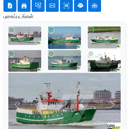
புகைப்படங்கள்
முந்தையது
அடுத்தத