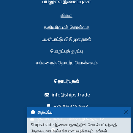
பயனுள்ள இணைப்புகள்
விலை
தனியுரிமைக் கொள்கை
பயன்பாட்டு விதிமுறைகள்
பொறுப்புத் துறப்பு
எங்களைத் தொடர்பு கொள்ளவும்
தொடர்புகள்
info@ships.trade
+380934480633
அறிவிப்பு
ஒலெக்சாண்ட்ரா மிஷுஹி தெரு, 12
Ships.trade இணையதளத்தின் செயல்பாட்டிற்குத்
கீவ், உக்ரைன்
தேவையான அம்சங்களை வழங்கவும், உங்கள்