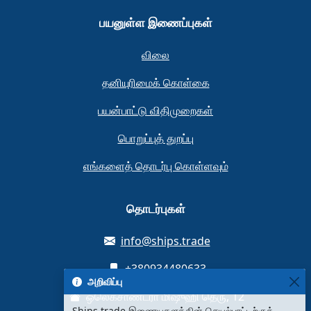
பயனுள்ள இணைப்புகள்
விலை
தனியுரிமைக் கொள்கை
பயன்பாட்டு விதிமுறைகள்
பொறுப்புத் துறப்பு
எங்களைத் தொடர்பு கொள்ளவும்
தொடர்புகள்
info@ships.trade
+380934480633
அறிவிப்பு
ஒலெக்சாண்ட்ரா மிஷுஹி தெரு, 12
Ships.trade இணையதளத்தின் செயல்பாட்டிற்குத்