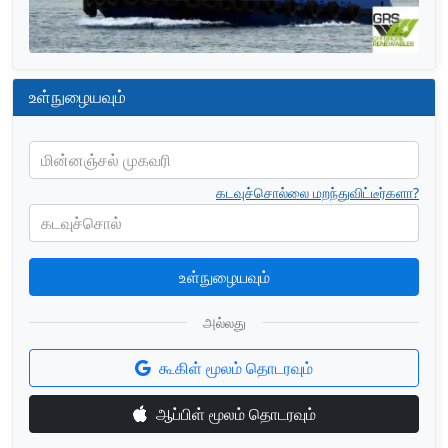
உள்நுழையவும்
மின்னஞ்சல் முகவரி
கடவுச்சொல்லை மறந்துவிட்டீர்களா?
கடவுச்சொல்
உள்நுழையவும்
அல்லது
கூகிள் மூலம் தொடரவும்
ஆப்பிள் மூலம் தொடரவும்