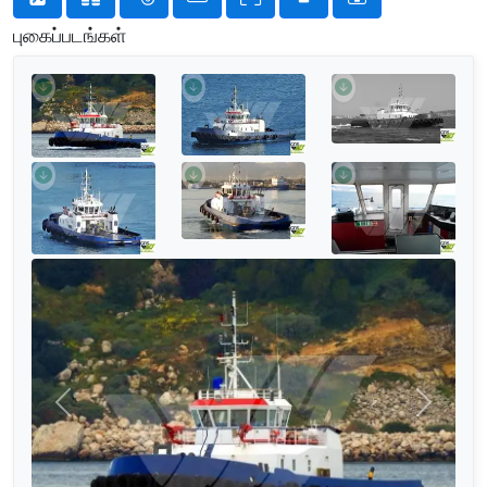
புகைப்படங்கள்
முந்தையது
அடுத்தத