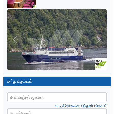
முந்தையது
அடுத்தத
உள்நுழையவும்
மின்னஞ்சல் முகவரி
கடவுச்சொல்லை மறந்துவிட்டீர்களா?
கடவுச்சொல்