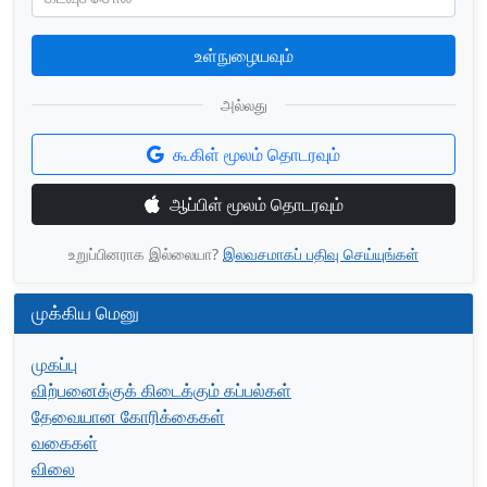
உள்நுழையவும்
அல்லது
கூகிள் மூலம் தொடரவும்
ஆப்பிள் மூலம் தொடரவும்
உறுப்பினராக இல்லையா?
இலவசமாகப் பதிவு செய்யுங்கள்
முக்கிய மெனு
முகப்பு
விற்பனைக்குக் கிடைக்கும் கப்பல்கள்
தேவையான கோரிக்கைகள்
வகைகள்
விலை