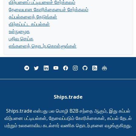
விற்பனைப் பட்டியலைச் சேர்க்கவும்
தேவையான கோரிக்கையைச் சேர்க்கவும்
கப்பல்களைத் தேடுங்கள்
விற்கப்பட்ட கப்பல்கள்
உள்நுழைக
பதிவு செய்க
எங்களைத் தொடர்புகொள்ளுங்கள்
Ships.trade
Ships.trade என்பது பல மொழி B2B சந்தை ஆகும், இது கப்பல்
விற்பனை பட்டியல்கள், தேவைப்படும் கோரிக்கைகள், கப்பல் தேடல்
மற்றும் உலகளாவிய கடல்சார் வணிக தொடர்புகளை வழங்குகிறது.