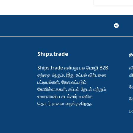
Ships.trade
த
Ships.trade என்பது பல மொழி B2B
வ
சந்தை ஆகும், இது கப்பல் விற்பனை
க
பட்டியல்கள், தேவைப்படும்
த
கோரிக்கைகள், கப்பல் தேடல் மற்றும்
உலகளாவிய கடல்சார் வணிக
த
தொடர்புகளை வழங்குகிறது.
ப