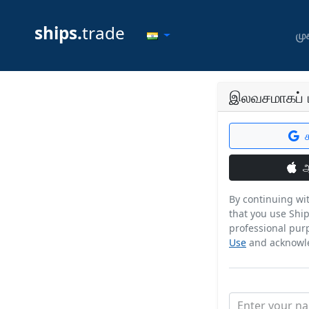
ships.
trade
முக
இலவசமாகப் ப
ஆ
By continuing wi
that you use Ship
professional pur
Use
and acknowl
Enter your n