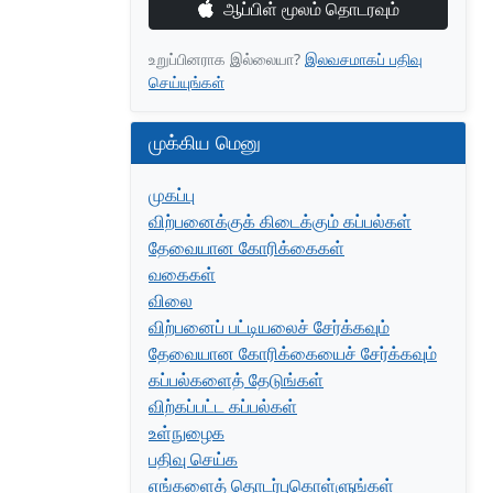
ஆப்பிள் மூலம் தொடரவும்
உறுப்பினராக இல்லையா?
இலவசமாகப் பதிவு
செய்யுங்கள்
முக்கிய மெனு
முகப்பு
விற்பனைக்குக் கிடைக்கும் கப்பல்கள்
தேவையான கோரிக்கைகள்
வகைகள்
விலை
விற்பனைப் பட்டியலைச் சேர்க்கவும்
தேவையான கோரிக்கையைச் சேர்க்கவும்
கப்பல்களைத் தேடுங்கள்
விற்கப்பட்ட கப்பல்கள்
உள்நுழைக
பதிவு செய்க
எங்களைத் தொடர்புகொள்ளுங்கள்