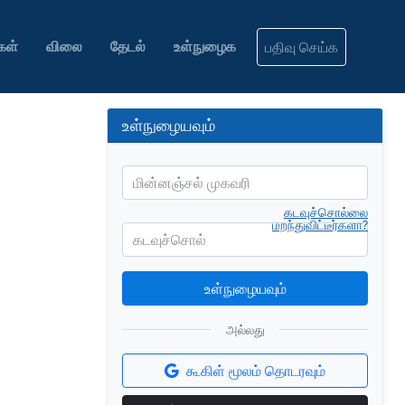
கள்
விலை
தேடல்
உள்நுழைக
பதிவு செய்க
உள்நுழையவும்
மின்னஞ்சல் முகவரி
கடவுச்சொல்லை
மறந்துவிட்டீர்களா?
கடவுச்சொல்
உள்நுழையவும்
அல்லது
கூகிள் மூலம் தொடரவும்