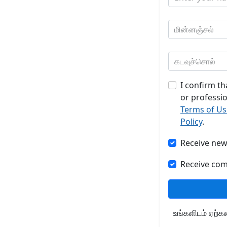
மின்னஞ்சல்
கடவுச்சொல்
I confirm th
or professi
Terms of Us
Policy
.
Receive new 
Receive co
உங்களிடம் ஏற்