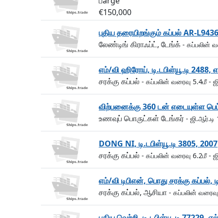
பarge
€150,000
புதிய தரையிறங்கும் கப்பல் AR-L9436,
லேண்டிங் கிராஃப்ட், டேங்க்
- கப்பலின் 
எம்/வி ஹிரோய், டி.டபிள்யூ.டி 2488, 
சரக்கு கப்பல்
- கப்பலின் வரைவு 5.4மீ
- ஜ
விற்பனைக்கு 360 டன் எடையுள்ள பெட்ர
உணவுப் பொருட்கள் டேங்கர்
- ஜி.ஆர்.டி
DONG NI, டி.டபிள்யூ.டி 3805, 2007
சரக்கு கப்பல்
- கப்பலின் வரைவு 6.2மீ
- ஜ
எம்/வி டிபிஎன், பொது சரக்கு கப்பல், 
சரக்கு கப்பல், ஆசியா
- கப்பலின் வரைவு
புதிய வெற்றி, டி.டபிள்யூ.டி 77229, எ