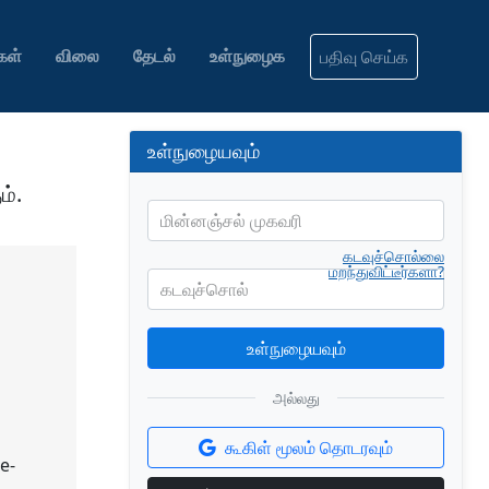
கள்
விலை
தேடல்
உள்நுழைக
பதிவு செய்க
உள்நுழையவும்
ம்.
மின்னஞ்சல் முகவரி
கடவுச்சொல்லை
மறந்துவிட்டீர்களா?
கடவுச்சொல்
உள்நுழையவும்
அல்லது
கூகிள் மூலம் தொடரவும்
e-