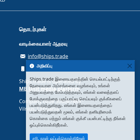
தொடர்புகள்
வாடிக்கையாளர் ஆதரவு
info@ships.trade
அறிவிப்பு
+380934480633
Ships.trade இணையதளத்தின் செயல்பாட்டிற்குத்
Ships.trade is operated by
தேவையான அம்சங்களை வழங்கவும், உங்கள்
MB Unit media platform
அனுபவத்தை மேம்படுத்தவும், எங்கள் வலைத்தளப்
போக்குவரத்தை பகுப்பாய்வு செய்யவும் குக்கீகளைப்
Company code 308087889 ·
பயன்படுத்துகிறது. எங்கள் இணையதளத்தைப்
Vilnius, Lithuania
பயன்படுத்துவதன் மூலம், எங்கள் தனியுரிமைக்
கொள்கை மற்றும் எங்கள் குக்கீ பயன்பாட்டிற்கு நீங்கள்
ஒப்புக்கொள்கிறீர்கள்.
சரி, நான் ஒப்புக்கொள்கிறேன்