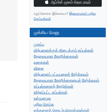
ஆப்பிள் மூலம் தொடரவும்
உறுப்பினராக இல்லையா?
இலவசமாகப் பதிவு
செய்யுங்கள்
முக்கிய மெனு
முகப்பு
விற்பனைக்குக் கிடைக்கும் கப்பல்கள்
தேவையான கோரிக்கைகள்
வகைகள்
விலை
விற்பனைப் பட்டியலைச் சேர்க்கவும்
தேவையான கோரிக்கையைச் சேர்க்கவும்
கப்பல்களைத் தேடுங்கள்
விற்கப்பட்ட கப்பல்கள்
உள்நுழைக
பதிவு செய்க
எங்களைத் தொடர்புகொள்ளுங்கள்