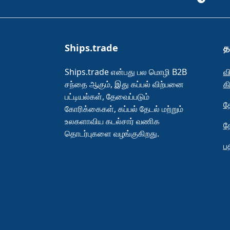
Ships.trade
த
Ships.trade என்பது பல மொழி B2B
வ
சந்தை ஆகும், இது கப்பல் விற்பனை
க
பட்டியல்கள், தேவைப்படும்
த
கோரிக்கைகள், கப்பல் தேடல் மற்றும்
உலகளாவிய கடல்சார் வணிக
த
தொடர்புகளை வழங்குகிறது.
ப