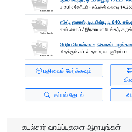
ப bulk கேரியர்
- கப்பலின் வரைவு 14.26
எம்/டி லுகாஸ், டி.டபிள்யூ.டி 840, எல்
எண்ணெய் / இரசாயன டேங்கர், கருங
பெரிய கொள்ளளவு கொண்ட பழங்கால மிதக
மிதக்கும் கப்பல் தளம், வட ஐரோப்பா
பதிவைச் சேர்க்கவும்
கிட
கப்பல் தேடல்
வ
கடல்சார் வாய்ப்புகளை ஆராயுங்கள்