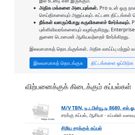
இல் உடனடி என இருக்கும்.
அதிக மக்களை அடையுங்கள்.
Pro உடன் ஒரு நா
செய்திகளையும் அனுப்பவும். கட்டண திட்டங்க
நீங்கள் வளரும்போது கருவிகளைச் சேர்க்கவும்.
Pr
புள்ளிவிவரங்களையும் வழங்குகிறது. Enterprise த
துணை டொமைன் ஆகியவற்றைச் சேர்க்கிறது.
இலவசமாகத் தொடங்குங்கள். அதிக வாய்ப்பு மற்றும் வ
இலவசமாகத் தொடங்குக
திட்டங்களை ஒப்பிடுக
விற்பனைக்குக் கிடைக்கும் கப்பல்கள்
M/V TBN, டி.டபிள்யூ.டி 8680, எல்.ஓ
சரக்கு கப்பல், ஆசியா
- கப்பலின் வரைவு
சிறிய சரக்குக் கப்பல்