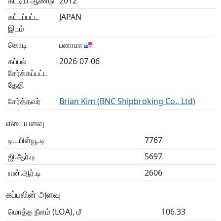
கட்டிய ஆண்டு
2012
கட்டப்பட்ட
JAPAN
இடம்
கொடி
பனாமா
கப்பல்
2026-07-06
சேர்க்கப்பட்ட
தேதி
சேர்த்தவர்
Brian Kim (BNC Shipbroking Co., Ltd)
எடையளவு
டி.டபிள்யூ.டி
7767
ஜி.ஆர்.டி
5697
என்.ஆர்.டி
2606
கப்பலின் அளவு
மொத்த நீளம் (LOA), மீ
106.33