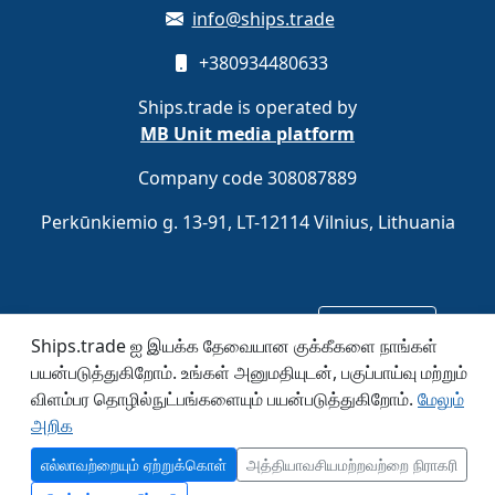
info@ships.trade
+380934480633
Ships.trade is operated by
MB Unit media platform
Company code 308087889
Perkūnkiemio g. 13-91, LT-12114 Vilnius, Lithuania
இலவசமாகப் பதிவு செய்யுங்கள்
பதிவு செய்க
Ships.trade ஐ இயக்க தேவையான குக்கீகளை நாங்கள்
பயன்படுத்துகிறோம். உங்கள் அனுமதியுடன், பகுப்பாய்வு மற்றும்
© 2020–2026 Ships.trade. Operated by
MB Unit media
விளம்பர தொழில்நுட்பங்களையும் பயன்படுத்துகிறோம்.
மேலும்
platform
.
அறிக
எல்லாவற்றையும் ஏற்றுக்கொள்
அத்தியாவசியமற்றவற்றை நிராகரி