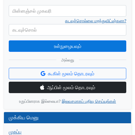
மின்னஞ்சல் முகவரி
கடவுச்சொல்லை மறந்துவிட்டீர்களா?
கடவுச்சொல்
உள்நுழையவும்
அல்லது
கூகிள் மூலம் தொடரவும்
ஆப்பிள் மூலம் தொடரவும்
உறுப்பினராக இல்லையா?
இலவசமாகப் பதிவு செய்யுங்கள்
முக்கிய மெனு
முகப்பு