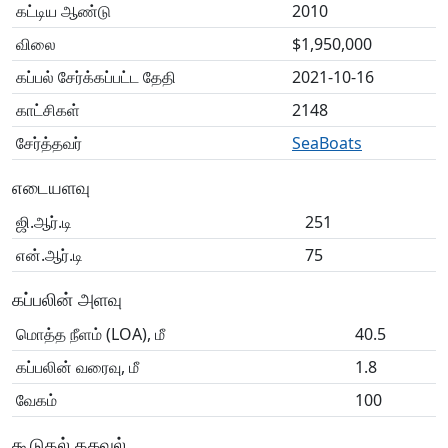
கட்டிய ஆண்டு
2010
விலை
$1,950,000
கப்பல் சேர்க்கப்பட்ட தேதி
2021-10-16
காட்சிகள்
2148
சேர்த்தவர்
SeaBoats
எடையளவு
ஜி.ஆர்.டி
251
என்.ஆர்.டி
75
கப்பலின் அளவு
மொத்த நீளம் (LOA), மீ
40.5
கப்பலின் வரைவு, மீ
1.8
வேகம்
100
கூடுதல் தகவல்