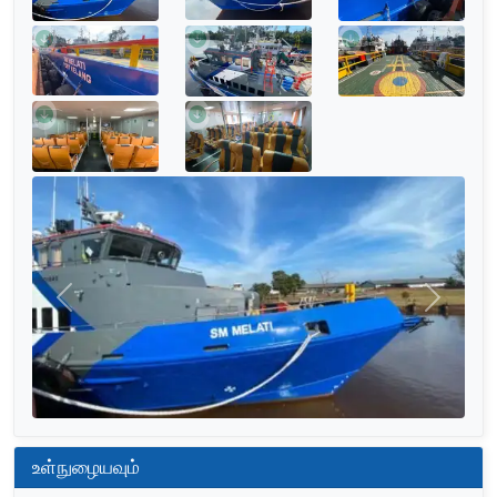
முந்தையது
அடுத்தத
உள்நுழையவும்