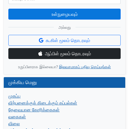
உள்நுழையவும்
அல்லது
கூகிள் மூலம் தொடரவும்
ஆப்பிள் மூலம் தொடரவும்
உறுப்பினராக இல்லையா?
இலவசமாகப் பதிவு செய்யுங்கள்
முக்கிய மெனு
முகப்பு
விற்பனைக்குக் கிடைக்கும் கப்பல்கள்
தேவையான கோரிக்கைகள்
வகைகள்
விலை