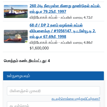
260 அடி நீளமுள்ள கிணறு தூண்டுதல் கப்பல்,
எல்.ஓ.ஏ 79.25மீ, 1997
விநியோகக் கப்பல்
- கப்பலின் வரைவு 4.72மீ
68 மீ / DP 2 தளம் வழங்கல் கப்பல்
விற்பனைக்கு / #1056147, டி.டபிள்யூ.டி 2,
எல்.ஓ.ஏ 67.69மீ, 1998
விநியோகக் கப்பல்
- கப்பலின் வரைவு 4.86மீ
$1,600,000
மொத்தம் கண்டறியப்பட்டது: 4
உள்நுழையவும்
மின்னஞ்சல் முகவரி
கடவுச்சொல்லை மறந்துவிட்டீர்களா?
கடவுச்சொல்