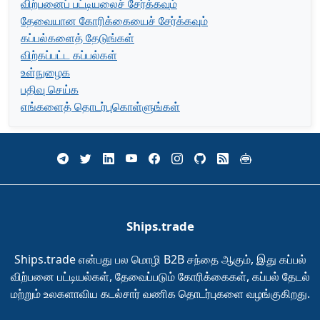
விற்பனைப் பட்டியலைச் சேர்க்கவும்
தேவையான கோரிக்கையைச் சேர்க்கவும்
கப்பல்களைத் தேடுங்கள்
விற்கப்பட்ட கப்பல்கள்
உள்நுழைக
பதிவு செய்க
எங்களைத் தொடர்புகொள்ளுங்கள்
Ships.trade
Ships.trade என்பது பல மொழி B2B சந்தை ஆகும், இது கப்பல்
விற்பனை பட்டியல்கள், தேவைப்படும் கோரிக்கைகள், கப்பல் தேடல்
மற்றும் உலகளாவிய கடல்சார் வணிக தொடர்புகளை வழங்குகிறது.