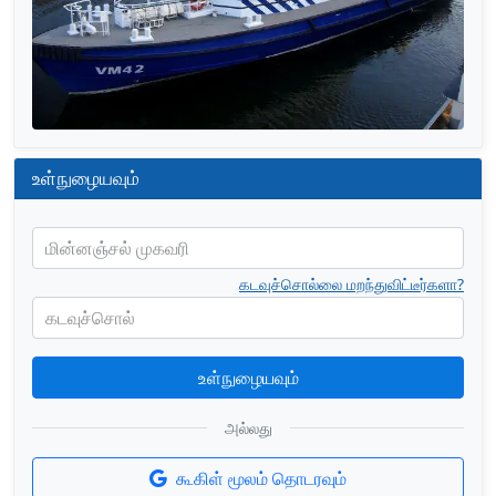
உள்நுழையவும்
மின்னஞ்சல் முகவரி
கடவுச்சொல்லை மறந்துவிட்டீர்களா?
கடவுச்சொல்
உள்நுழையவும்
அல்லது
கூகிள் மூலம் தொடரவும்