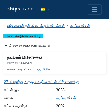
ships.
trade
விற்பனைக்குக் கிடைக்கும் கப்பல்கள்
ஆய்வு கப்பல்
தானாக மொழிபெயர்க்கப்பட்டது
அசல் தலைப்பைக் காண்க
தடைகள் பரிசோதனை
Not screened
எங்கள் மதிப்பீட்டைப் பற்றி அறிக
27 மீ ரோந்து / குழு / ஆய்வு கப்பல் விற்பனைக்கு
கப்பல் ஐடி
3055
வகை
ஆய்வு கப்பல்
கட்டிய ஆண்டு
2002