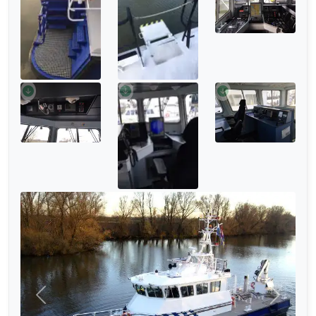
முந்தையது
அடுத்தத