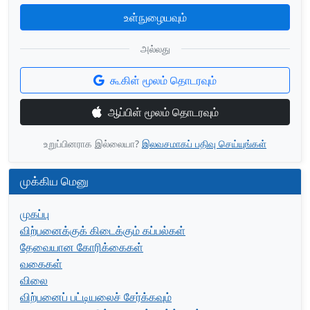
உள்நுழையவும்
அல்லது
கூகிள் மூலம் தொடரவும்
ஆப்பிள் மூலம் தொடரவும்
உறுப்பினராக இல்லையா?
இலவசமாகப் பதிவு செய்யுங்கள்
முக்கிய மெனு
முகப்பு
விற்பனைக்குக் கிடைக்கும் கப்பல்கள்
தேவையான கோரிக்கைகள்
வகைகள்
விலை
விற்பனைப் பட்டியலைச் சேர்க்கவும்