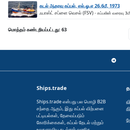
கடல் ஆதரவு கப்பல், எல்.ஓ.ஏ 26.6மீ, 1973
ஃபாஸ்ட் சப்ளை வெசல் (FSV)
- கப்பலின் வரைவு 3மீ
மொத்தம் கண்டறியப்பட்டது: 63
Ships.trade
த
Ships.trade என்பது பல மொழி B2B
வ
சந்தை ஆகும், இது கப்பல் விற்பனை
க
பட்டியல்கள், தேவைப்படும்
த
கோரிக்கைகள், கப்பல் தேடல் மற்றும்
உலகளாவிய கடல்சார் வணிக