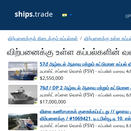
ships.
trade
முக
விற்பனைக்குக் கிடைக்கும் கப்பல்கள்
விற்பனைக்கு உள்ள கப்
விற்பனைக்கு உள்ள கப்பல்களின் 
57மீ ஆழ்கடல் ஆதரவு மற்றும் கட்டுமான கப்பல் வ
ஃபாஸ்ட் சப்ளை வெசல் (FSV)
- கப்பலின் வரைவு 4மீ
$2,550,000
76மீ / DP 2 ஆழ்கடல் ஆதரவு மற்றும் கட்டுமான க
ஃபாஸ்ட் சப்ளை வெசல் (FSV)
- கப்பலின் வரைவு 6மீ
$17,000,000
விலை கணிசமாகக் குறைக்கப்பட்டது // ஓரளவு முடி
விற்பனைக்கு / #1069421, டி.டபிள்யூ.டி 10, எல
ஃபாஸ்ட் சப்ளை வெசல் (FSV)
- கப்பலின் வரைவு 8.8