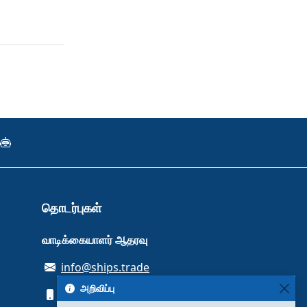
தொடர்புகள்
வாடிக்கையாளர் ஆதரவு
info@ships.trade
அறிவிப்பு
+380934480633