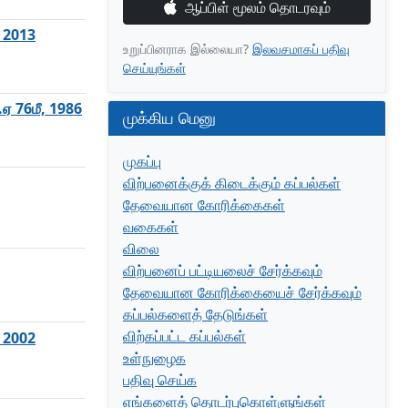
ஆப்பிள் மூலம் தொடரவும்
, 2013
உறுப்பினராக இல்லையா?
இலவசமாகப் பதிவு
செய்யுங்கள்
ஓ.ஏ 76மீ, 1986
முக்கிய மெனு
முகப்பு
விற்பனைக்குக் கிடைக்கும் கப்பல்கள்
தேவையான கோரிக்கைகள்
வகைகள்
விலை
விற்பனைப் பட்டியலைச் சேர்க்கவும்
தேவையான கோரிக்கையைச் சேர்க்கவும்
கப்பல்களைத் தேடுங்கள்
விற்கப்பட்ட கப்பல்கள்
, 2002
உள்நுழைக
பதிவு செய்க
எங்களைத் தொடர்புகொள்ளுங்கள்