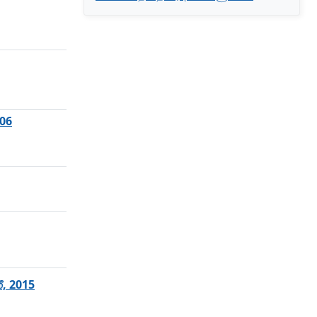
006
ீ, 2015