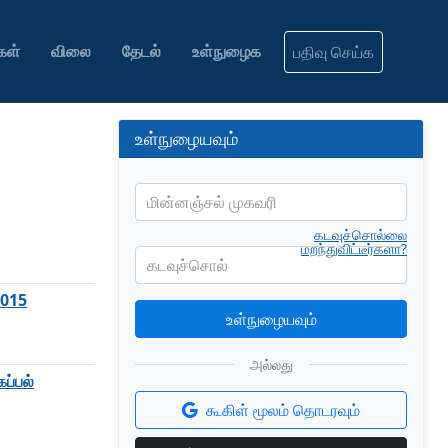
கள்
விலை
தேடல்
உள்நுழைக
பதிவு செய்க
உள்நுழையவும்
மின்னஞ்சல் முகவரி
கடவுச்சொல்லை
மறந்துவிட்டீர்களா?
கடவுச்சொல்
2015
உள்நுழையவும்
அல்லது
ப்பல்
கூகிள் மூலம் தொடரவும்