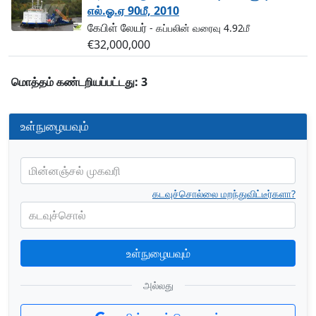
எல்.ஓ.ஏ 90மீ, 2010
கேபிள் லேயர்
- கப்பலின் வரைவு 4.92மீ
€32,000,000
மொத்தம் கண்டறியப்பட்டது: 3
உள்நுழையவும்
மின்னஞ்சல் முகவரி
கடவுச்சொல்லை மறந்துவிட்டீர்களா?
கடவுச்சொல்
உள்நுழையவும்
அல்லது