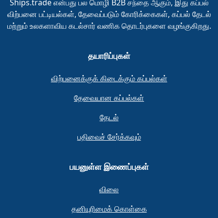
Ships.trade என்பது பல மொழி B2B சந்தை ஆகும், இது கப்பல்
விற்பனை பட்டியல்கள், தேவைப்படும் கோரிக்கைகள், கப்பல் தேடல்
மற்றும் உலகளாவிய கடல்சார் வணிக தொடர்புகளை வழங்குகிறது.
தயாரிப்புகள்
விற்பனைக்குக் கிடைக்கும் கப்பல்கள்
தேவையான கப்பல்கள்
தேடல்
பதிவைச் சேர்க்கவும்
பயனுள்ள இணைப்புகள்
விலை
தனியுரிமைக் கொள்கை