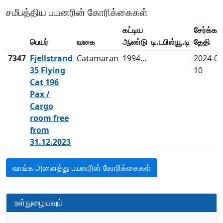
சமீபத்திய பயனரின் கோரிக்கைகள்
கட்டிய
சேர்க்கப்
பெயர்
வகை
ஆண்டு
டி.டபிள்யூ.டி
தேதி
7347
Fjellstrand
Catamaran
1994...
2024-04
35 Flying
10
Cat 196
Pax /
Cargo
room free
from
31.12.2023
வாங்க அனைத்து பயனரின் கோரிக்கைகள்
உள்நுழையவும்