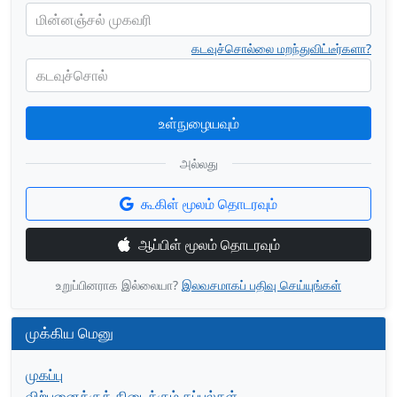
மின்னஞ்சல் முகவரி
கடவுச்சொல்லை மறந்துவிட்டீர்களா?
கடவுச்சொல்
உள்நுழையவும்
அல்லது
கூகிள் மூலம் தொடரவும்
ஆப்பிள் மூலம் தொடரவும்
உறுப்பினராக இல்லையா?
இலவசமாகப் பதிவு செய்யுங்கள்
முக்கிய மெனு
முகப்பு
விற்பனைக்குக் கிடைக்கும் கப்பல்கள்